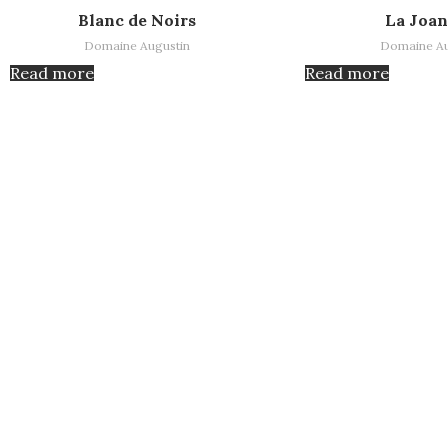
Read more
Read more
Blanc de Noirs
La Joan
Domaine Augustin
Domaine Au
Read more
Read more