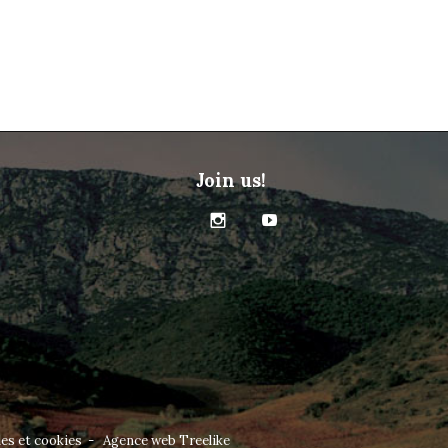
Join us!
es et cookies
- Agence web
Treelike