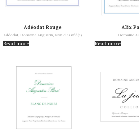
Read more
Read more
Adéodat Rouge
Alix P
Adéodat
,
Domaine Augustin
,
Non classifié(e)
Domaine Au
Read more
Read more