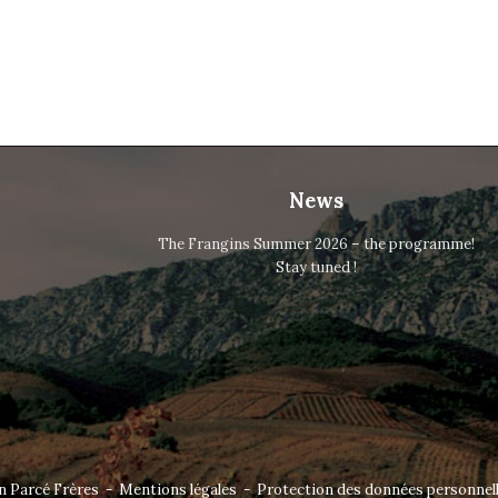
News
The Frangins Summer 2026 – the programme!
Stay tuned !
n Parcé Frères -
Mentions légales
-
Protection des données personnell