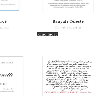
Read more
arcé
Banyuls Céleste
gustin
Domaine Augustin
Read more