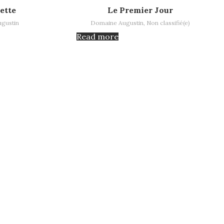
Read more
ette
Le Premier Jour
gustin
Domaine Augustin
,
Non classifié(e)
Read more