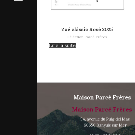
Lire la suite
me
Zoé clàssic Rosé 2025
Séléction Parcé Frères
me
ns-nous ?
Lire la suite
ns-nous ?
on, visite
Maison Parcé Frères
on, visite
Maison Parcé Frères
54, avenue du Puig del Mas
66650 Banyuls sur Mer