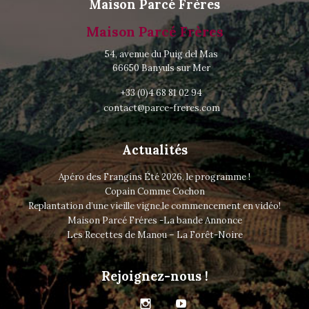
Maison Parcé Frères
Maison Parcé Frères
54, avenue du Puig del Mas
66650 Banyuls sur Mer
+33 (0)4 68 81 02 94
contact@parce-freres.com
Actualités
Apéro des Frangins Été 2026, le programme !
Copain Comme Cochon
Replantation d’une vieille vigne,le commencement en vidéo!
Maison Parcé Fréres -La bande Annonce
Les Recettes de Manou – La Forêt-Noire
Rejoignez-nous !