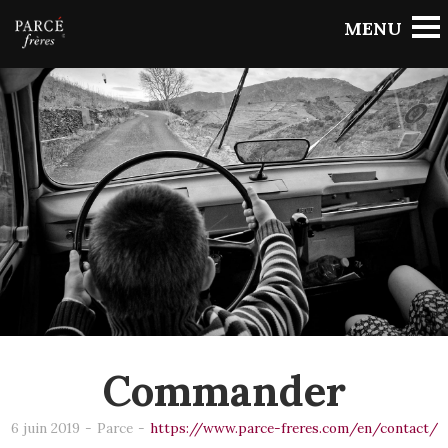
BACK TO PORTFOLIO
Commander
6 juin 2019
-
Parce
-
https://www.parce-freres.com/en/contact/